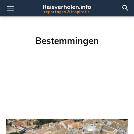
Reisverhalen.info
reportages & inspiratie
Bestemmingen
BELGIË
CANADA
DUITSLAND
ENGELAND
FRANKRIJK
BRETAGNE
GRIEKENLAND
ITALIË
LUXEMBURG
NEDERLAND
OVERIG
PORTUGAL
SCHOTLAND
SPANJE
CANARISCHE EILANDEN