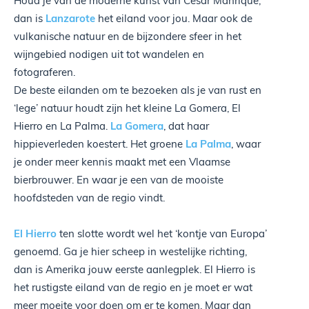
Houd je van de moderne kunst van César Manrique,
dan is
Lanzarote
het eiland voor jou. Maar ook de
vulkanische natuur en de bijzondere sfeer in het
wijngebied nodigen uit tot wandelen en
fotograferen.
De beste eilanden om te bezoeken als je van rust en
‘lege’ natuur houdt zijn het kleine La Gomera, El
Hierro en La Palma.
La Gomera
, dat haar
hippieverleden koestert. Het groene
La Palma
, waar
je onder meer kennis maakt met een Vlaamse
bierbrouwer. En waar je een van de mooiste
hoofdsteden van de regio vindt.
El Hierro
ten slotte wordt wel het ‘kontje van Europa’
genoemd. Ga je hier scheep in westelijke richting,
dan is Amerika jouw eerste aanlegplek. El Hierro is
het rustigste eiland van de regio en je moet er wat
meer moeite voor doen om er te komen. Maar dan