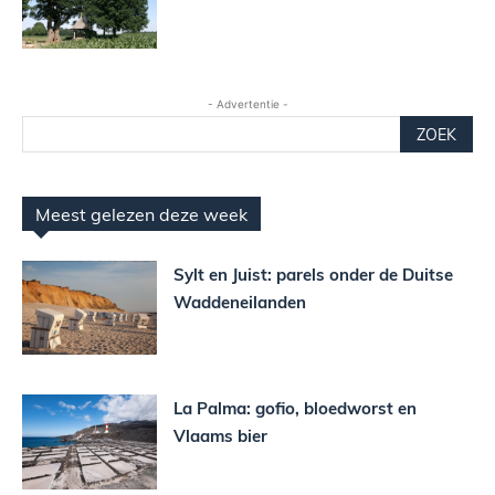
- Advertentie -
ZOEK
Meest gelezen deze week
Sylt en Juist: parels onder de Duitse
Waddeneilanden
La Palma: gofio, bloedworst en
Vlaams bier