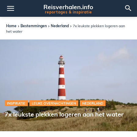
Reisverhalen.info
reportages & inspiratie
Home
Bestemmingen
Nederland
7x leukste plekken logeren aan
het water
INSPIRATIE
LEUKE OVERNACHTINGEN
NEDERLAND
7x leukste plekken logeren aan het water