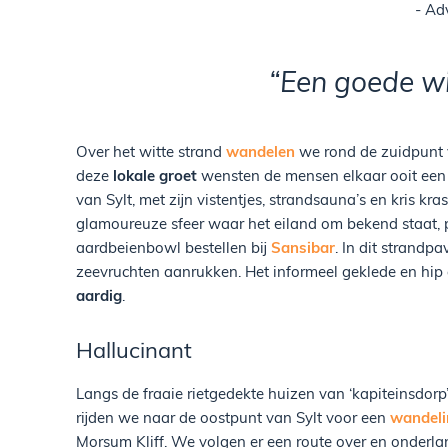
- Ad
“Een goede w
Over het witte strand
wandelen
we rond de zuidpunt 
deze
lokale groet
wensten de mensen elkaar ooit een ‘
van Sylt, met zijn vistentjes, strandsauna’s en kris kr
glamoureuze sfeer waar het eiland om bekend staat, 
aardbeienbowl bestellen bij
Sansibar
. In dit strandp
zeevruchten aanrukken. Het informeel geklede en hip 
aardig
.
Hallucinant
Langs de fraaie rietgedekte huizen van ‘kapiteinsdorp
rijden we naar de oostpunt van Sylt voor een
wandeli
Morsum Kliff. We volgen er een route over en onderlan