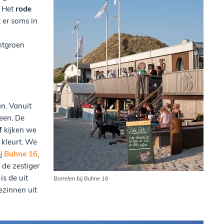
. Het
rode
 er soms in
htgroen
en. Vanuit
een. De
f
kijken we
 kleurt. We
ij
Buhne 16
,
 de zestiger
 is de uit
Borrelen bij Buhne 16
ezinnen uit