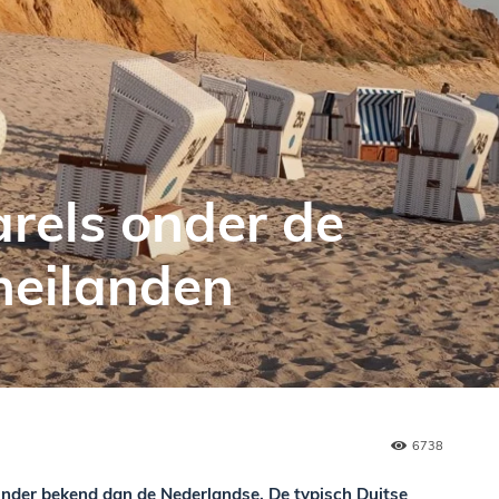
parels onder de
eilanden
6738
minder bekend dan de Nederlandse. De typisch Duitse