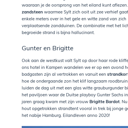
waaraan je de oorsprong van het eiland kunt aflezen
zandsteen
waarmee Sylt zich ooit uit zee verhief gaat
enkele meters over in het gele en witte zand van zich
verplaatsende zandduinen. De combinatie met het lic
begroeide strand is bijna hallucinant.
Gunter en Brigitte
Ook aan de westkust valt Sylt op door haar rode kliff
ons hotel in Kampen wandelen we er op een avond h
badgasten zijn al vertrokken en vanuit een
strandkor
hoe de ondergaande zon het klif langzaam roodbruin
luiden de dag uit met een glas witte grauburgunder b
het paviljoen waar de Duitse playboy Gunter Sachs in
jaren graag kwam met zijn vrouw
Brigitte Bardot
. Nu
hout opgetrokken strandtent vooral in trek bij jonge g
het nabije Hamburg. Eilandleven anno 2020!