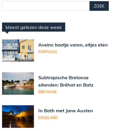
ZOEK
Meest gelezen deze week
Aveiro: bootje varen, eitjes eten
PORTUGAL
Subtropische Bretonse
eilanden: Bréhat en Batz
BRETAGNE
In Bath met Jane Austen
ENGELAND