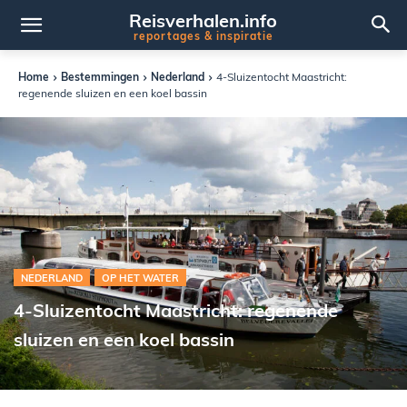
Reisverhalen.info
reportages & inspiratie
Home
Bestemmingen
Nederland
4-Sluizentocht Maastricht:
regenende sluizen en een koel bassin
NEDERLAND
OP HET WATER
4-Sluizentocht Maastricht: regenende
sluizen en een koel bassin