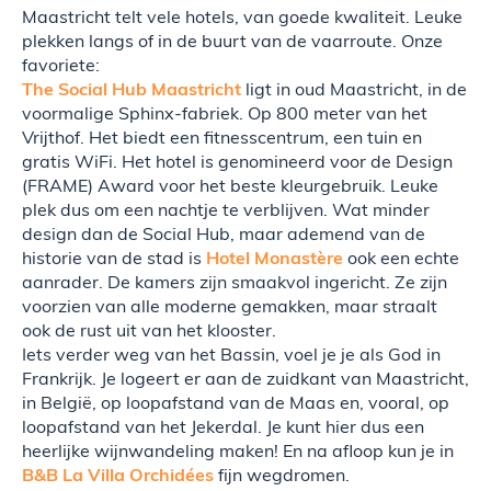
Maastricht telt vele hotels, van goede kwaliteit. Leuke
plekken langs of in de buurt van de vaarroute. Onze
favoriete:
The Social Hub Maastricht
ligt in oud Maastricht, in de
voormalige Sphinx-fabriek. Op 800 meter van het
Vrijthof. Het biedt een fitnesscentrum, een tuin en
gratis WiFi. Het hotel is genomineerd voor de Design
(FRAME) Award voor het beste kleurgebruik. Leuke
plek dus om een nachtje te verblijven. Wat minder
design dan de Social Hub, maar ademend van de
historie van de stad is
Hotel Monastère
ook een echte
aanrader. De kamers zijn smaakvol ingericht. Ze zijn
voorzien van alle moderne gemakken, maar straalt
ook de rust uit van het klooster.
Iets verder weg van het Bassin, voel je je als God in
Frankrijk. Je logeert er aan de zuidkant van Maastricht,
in België, op loopafstand van de Maas en, vooral, op
loopafstand van het Jekerdal. Je kunt hier dus een
heerlijke wijnwandeling maken! En na afloop kun je in
B&B La Villa Orchidées
fijn wegdromen.