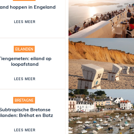
land hoppen in Engeland
LEES MEER
EILANDEN
Tiengemeten: eiland op
loopafstand
LEES MEER
BRETAGNE
Subtropische Bretonse
ilanden: Bréhat en Batz
LEES MEER