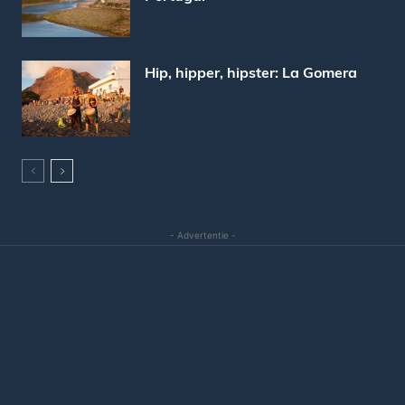
Hip, hipper, hipster: La Gomera
- Advertentie -