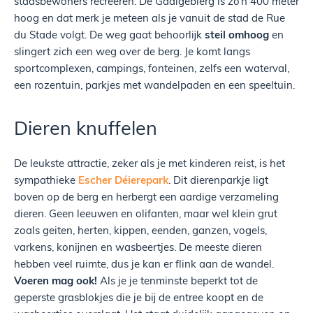
stadsbewoners recreëren. De Gaalgebierg is zo’n 400 meter
hoog en dat merk je meteen als je vanuit de stad de Rue
du Stade volgt. De weg gaat behoorlijk
steil omhoog
en
slingert zich een weg over de berg. Je komt langs
sportcomplexen, campings, fonteinen, zelfs een waterval,
een rozentuin, parkjes met wandelpaden en een speeltuin.
Dieren knuffelen
De leukste attractie, zeker als je met kinderen reist, is het
sympathieke
Escher Déierepark
. Dit dierenparkje ligt
boven op de berg en herbergt een aardige verzameling
dieren. Geen leeuwen en olifanten, maar wel klein grut
zoals geiten, herten, kippen, eenden, ganzen, vogels,
varkens, konijnen en wasbeertjes. De meeste dieren
hebben veel ruimte, dus je kan er flink aan de wandel.
Voeren mag ook!
Als je je tenminste beperkt tot de
geperste grasblokjes die je bij de entree koopt en de