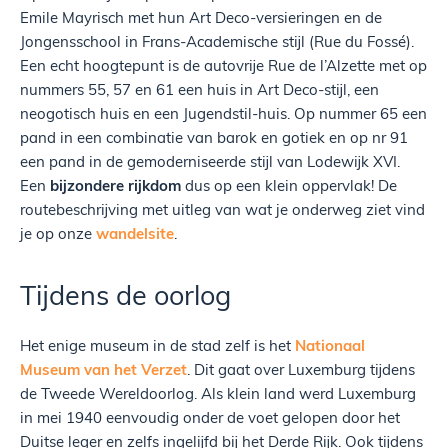
Emile Mayrisch met hun Art Deco-versieringen en de
Jongensschool in Frans-Academische stijl (Rue du Fossé).
Een echt hoogtepunt is de autovrije Rue de l’Alzette met op
nummers 55, 57 en 61 een huis in Art Deco-stijl, een
neogotisch huis en een Jugendstil-huis. Op nummer 65 een
pand in een combinatie van barok en gotiek en op nr 91
een pand in de gemoderniseerde stijl van Lodewijk XVI.
Een
bijzondere rijkdom
dus op een klein oppervlak! De
routebeschrijving met uitleg van wat je onderweg ziet vind
je op onze
wandelsite
.
Tijdens de oorlog
Het enige museum in de stad zelf is het
Nationaal
Museum van het Verzet
. Dit gaat over Luxemburg tijdens
de Tweede Wereldoorlog. Als klein land werd Luxemburg
in mei 1940 eenvoudig onder de voet gelopen door het
Duitse leger en zelfs ingelijfd bij het Derde Rijk. Ook tijdens