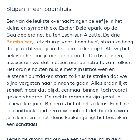
Slapen in een boomhuis
Een van de leukste overnachtingen beleef je in het
kleine en sympathieke Escher Déierepark, op de
Gaalgebierg net buiten Esch-sur-Alzette. De drie
Bamhaiser
, Letzeburgs voor ‘boomhuis’, staan zo hoog
dat je recht voor je in de boomtakken kijkt. Als wij het
hek van het huisje met de naam dr. Dachs openen,
associëren we dat meteen met de hobbits van Tolkien.
Het oranje houten huisje met zijn uitbouwen en
leistenen puntdaken staat zo knus te stralen dat we
bijna vergeten naar binnen te gaan. Alles eraan lijkt
scheef
, maar dat blijkt, eenmaal binnen, toch vooral
gezichtsbedrog. De rechte raampjes zijn gevat in
scheve kozijnen. Binnen is het al net zo knus. Een fijne
inschuifbank rond een ruw houten tafel, bedden waar
je in klimt en in het kleine keukentje ligt het bestek in
een
schatkist
.
Tegen de avond maken we een wandeling in de al