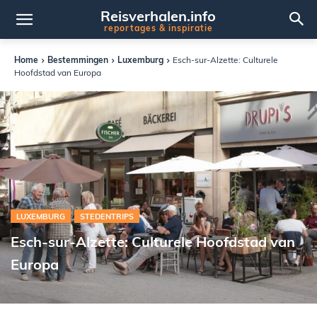
Reisverhalen.info
reportages & inspiratie
Home
Bestemmingen
Luxemburg
Esch-sur-Alzette: Culturele
Hoofdstad van Europa
LUXEMBURG
STEDENTRIPS
Esch-sur-Alzette: Culturele Hoofdstad van
Europa