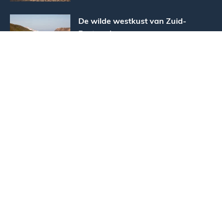
De wilde westkust van Zuid-
Portugal
Hip, hipper, hipster: La Gomera
- Advertentie -