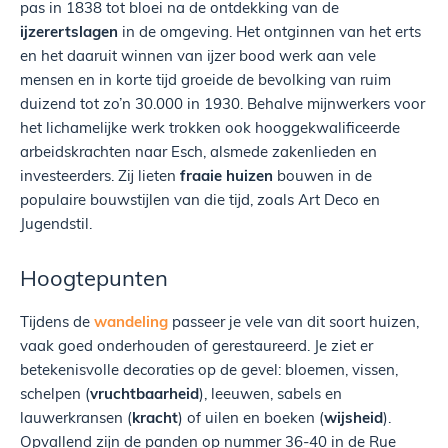
pas in 1838 tot bloei na de ontdekking van de
ijzerertslagen
in de omgeving. Het ontginnen van het erts
en het daaruit winnen van ijzer bood werk aan vele
mensen en in korte tijd groeide de bevolking van ruim
duizend tot zo’n 30.000 in 1930. Behalve mijnwerkers voor
het lichamelijke werk trokken ook hooggekwalificeerde
arbeidskrachten naar Esch, alsmede zakenlieden en
investeerders. Zij lieten
fraaie huizen
bouwen in de
populaire bouwstijlen van die tijd, zoals Art Deco en
Jugendstil.
Hoogtepunten
Tijdens de
wandeling
passeer je vele van dit soort huizen,
vaak goed onderhouden of gerestaureerd. Je ziet er
betekenisvolle decoraties op de gevel: bloemen, vissen,
schelpen (
vruchtbaarheid
), leeuwen, sabels en
lauwerkransen (
kracht
) of uilen en boeken (
wijsheid
).
Opvallend zijn de panden op nummer 36-40 in de Rue