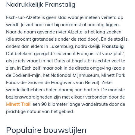
Nadrukkelijk Franstalig
Esch-sur-Alzette is geen stad waar je meteen verliefd op
wordt. Je ziet haar niet bij aankomst al prachtig liggen.
Naar de naam gevende rivier Alzette is het lang zoeken
(die stroomt grotendeels onder de stad door). En de stad is,
anders dan elders in Luxemburg, nadrukkelijk
Franstalig
.
Dat betekent geregeld ‘seulement Français s’il vouz plaît’,
als je iets vraagt in het Duits of Engels. Er is echter veel te
zien. In Esch zelf, maar ook in de directe omgeving (zoals
de Cockerill-mijn, het Nationaal Mijnmuseum, Minett Park
Fonds-de-Gras en de Hoogovens van Belval). Zeker
wandelliefhebbers halen daarbij hun hart op. De mooiste
bezienswaardigheden zijn met elkaar verbonden door de
Minett Trail
: een 90 kilometer lange wandelroute door de
prachtige natuur van het gebied.
Populaire bouwstijlen