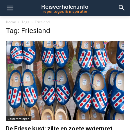
Reisverhalen.info
reportages & inspiratie
Home
Tags
Friesland
Tag: Friesland
Bestemmingen
De Friese kust: zilte en zoete waterpret