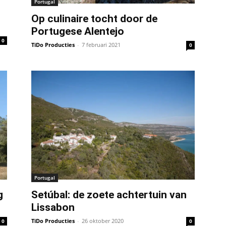
Portugal
Op culinaire tocht door de
Portugese Alentejo
0
TiDo Producties
-
7 februari 2021
0
Portugal
g
Setúbal: de zoete achtertuin van
Lissabon
TiDo Producties
-
26 oktober 2020
0
0