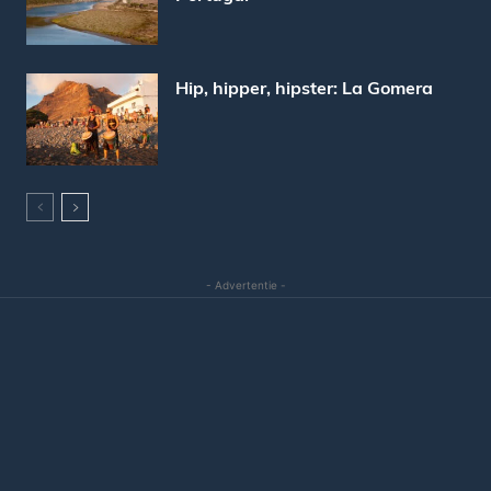
Hip, hipper, hipster: La Gomera
- Advertentie -