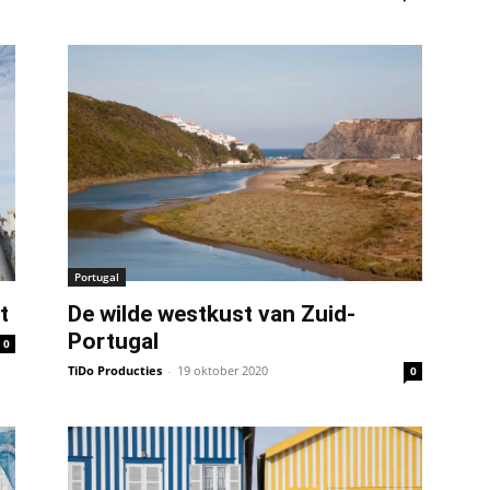
Portugal
t
De wilde westkust van Zuid-
Portugal
0
TiDo Producties
-
19 oktober 2020
0