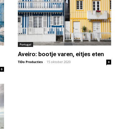
Portugal
Aveiro: bootje varen, eitjes eten
TiDo Producties
-
15 oktober 2020
0
0