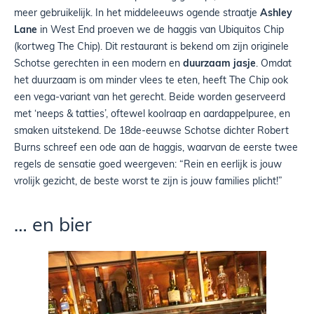
meer gebruikelijk. In het middeleeuws ogende straatje
Ashley
Lane
in West End proeven we de haggis van Ubiquitos Chip
(kortweg The Chip). Dit restaurant is bekend om zijn originele
Schotse gerechten in een modern en
duurzaam jasje
. Omdat
het duurzaam is om minder vlees te eten, heeft The Chip ook
een vega-variant van het gerecht. Beide worden geserveerd
met ‘neeps & tatties’, oftewel koolraap en aardappelpuree, en
smaken uitstekend. De 18de-eeuwse Schotse dichter Robert
Burns schreef een ode aan de haggis, waarvan de eerste twee
regels de sensatie goed weergeven: “Rein en eerlijk is jouw
vrolijk gezicht, de beste worst te zijn is jouw families plicht!”
… en bier