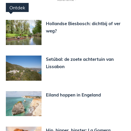
Ontdek
Hollandse Biesbosch: dichtbij of ver
weg?
Setúbal: de zoete achtertuin van
Lissabon
Eiland hoppen in Engeland
Hip, hipper, hipster: La Gomera