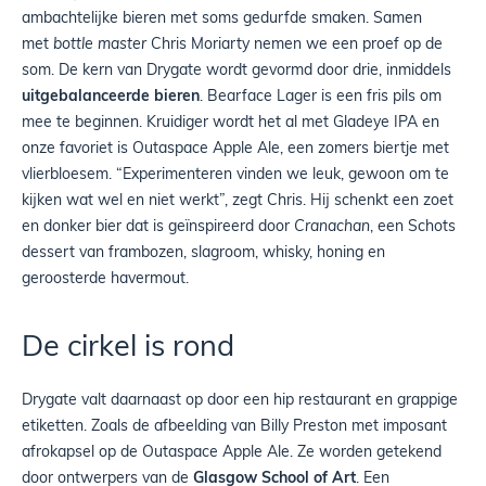
ambachtelijke bieren met soms gedurfde smaken. Samen
met
bottle master
Chris Moriarty nemen we een proef op de
som. De kern van Drygate wordt gevormd door drie, inmiddels
uitgebalanceerde bieren
. Bearface Lager is een fris pils om
mee te beginnen. Kruidiger wordt het al met Gladeye IPA en
onze favoriet is Outaspace Apple Ale, een zomers biertje met
vlierbloesem. “Experimenteren vinden we leuk, gewoon om te
kijken wat wel en niet werkt”, zegt Chris. Hij schenkt een zoet
en donker bier dat is geïnspireerd door
Cranachan
, een Schots
dessert van frambozen, slagroom, whisky, honing en
geroosterde havermout.
De cirkel is rond
Drygate valt daarnaast op door een hip restaurant en grappige
etiketten. Zoals de afbeelding van Billy Preston met imposant
afrokapsel op de Outaspace Apple Ale. Ze worden getekend
door ontwerpers van de
Glasgow School of Art
. Een