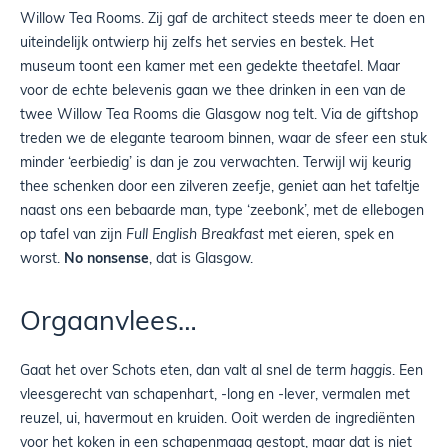
Willow Tea Rooms. Zij gaf de architect steeds meer te doen en
uiteindelijk ontwierp hij zelfs het servies en bestek. Het
museum toont een kamer met een gedekte theetafel. Maar
voor de echte belevenis gaan we thee drinken in een van de
twee Willow Tea Rooms die Glasgow nog telt. Via de giftshop
treden we de elegante tearoom binnen, waar de sfeer een stuk
minder ‘eerbiedig’ is dan je zou verwachten. Terwijl wij keurig
thee schenken door een zilveren zeefje, geniet aan het tafeltje
naast ons een bebaarde man, type ‘zeebonk’, met de ellebogen
op tafel van zijn
Full English Breakfast
met eieren, spek en
worst.
No nonsense
, dat is Glasgow.
Orgaanvlees…
Gaat het over Schots eten, dan valt al snel de term
haggis
. Een
vleesgerecht van schapenhart, -long en -lever, vermalen met
reuzel, ui, havermout en kruiden. Ooit werden de ingrediënten
voor het koken in een schapenmaag gestopt, maar dat is niet