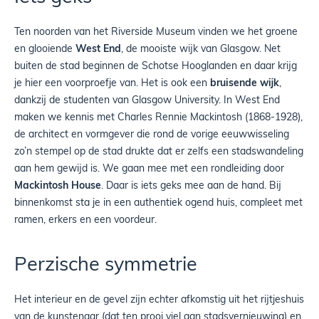
Ten noorden van het Riverside Museum vinden we het groene
en glooiende
West End
, de mooiste wijk van Glasgow. Net
buiten de stad beginnen de Schotse Hooglanden en daar krijg
je hier een voorproefje van. Het is ook een
bruisende wijk
,
dankzij de studenten van Glasgow University. In West End
maken we kennis met Charles Rennie Mackintosh (1868-1928),
de architect en vormgever die rond de vorige eeuwwisseling
zo’n stempel op de stad drukte dat er zelfs een stadswandeling
aan hem gewijd is. We gaan mee met een rondleiding door
Mackintosh House
. Daar is iets geks mee aan de hand. Bij
binnenkomst sta je in een authentiek ogend huis, compleet met
ramen, erkers en een voordeur.
Perzische symmetrie
Het interieur en de gevel zijn echter afkomstig uit het rijtjeshuis
van de kunstenaar (dat ten prooi viel aan stadsvernieuwing) en